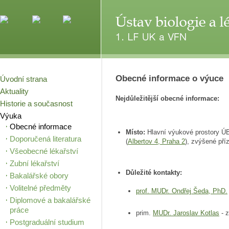
Obecné informace o výuce
Úvodní strana
Aktuality
Nejdůležitější obecné informace:
Historie a současnost
Výuka
Obecné informace
Místo:
Hlavní výukové prostory Ú
Doporučená literatura
(
Albertov 4, Praha 2
), zvýšené pří
Všeobecné lékařství
Zubní lékařství
Důležité kontakty:
Bakalářské obory
Volitelné předměty
prof. MUDr. Ondřej Šeda, PhD.
Diplomové a bakalářské
práce
prim.
MUDr. Jaroslav Kotlas
- z
Postgraduální studium