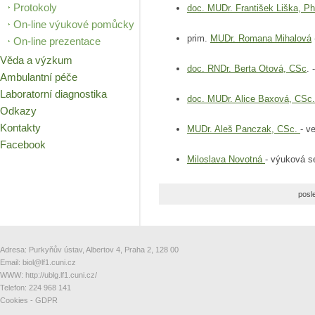
Protokoly
doc. MUDr. František Liška, P
On-line výukové pomůcky
prim.
MUDr. Romana Mihalová
On-line prezentace
Věda a výzkum
doc. RNDr. Berta Otová, CSc
. 
Ambulantní péče
Laboratorní diagnostika
doc. MUDr. Alice Baxová, CSc
Odkazy
Kontakty
MUDr. Aleš Panczak, CSc.
- v
Facebook
Miloslava Novotná
- výuková s
posl
Adresa: Purkyňův ústav, Albertov 4, Praha 2, 128 00
Email:
biol@lf1.cuni.cz
WWW:
http://ublg.lf1.cuni.cz/
Telefon: 224 968 141
Cookies
-
GDPR