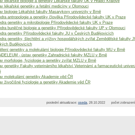
v lékařské biologie a genetiky Lékařské fakulty UK v Hradci Králové
v lékařské genetiky a fetální medicíny v Olomouci
v biologie Lékařské fakulty Masarykovy univerzity v Brně
edra antropologie a genetiky člověka Přírodovědecké fakulty UK v Praze
edra genetiky a mikrobiologie Přírodovědecké fakulty UK v Praze
edra buněčné biologie a genetiky Přírodovědecké fakulty UP v Olomouci
edra genetiky Přírodovědecké fakulty JU v Českých Budějovicích
edra genetiky, šlechtění a výživy hospodářských zvířat Zemědělské fakulty J
kých Budějovicích
ělení genetiky a molekulární biologie Přírodovědecké fakulty MU v Brně
DELEUM - ústav genetiky Zahradnické fakulty MZLU v Brně
v morfologie, fyziologie a genetiky zvířat MZLU v Brně
v genetiky Fakulty veterinárního lékařství Veterinární a farmaceutické univer
ě
av molekulární genetiky Akademie věd ČR
av živočišné fyziologie a genetiky Akademie věd ČR
poslední aktualizace:
oseda
, 28.10.2022
počet zobrazení