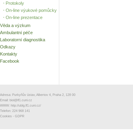
Protokoly
On-line výukové pomůcky
On-line prezentace
Věda a výzkum
Ambulantní péče
Laboratorní diagnostika
Odkazy
Kontakty
Facebook
Adresa: Purkyňův ústav, Albertov 4, Praha 2, 128 00
Email:
biol@lf1.cuni.cz
WWW:
http://ublg.lf1.cuni.cz/
Telefon: 224 968 141
Cookies
-
GDPR